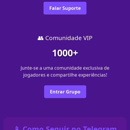
Falar Suporte
👥 Comunidade VIP
1000+
Junte-se a uma comunidade exclusiva de
jogadores e compartilhe experiências!
Entrar Grupo
📱 Como Seguir no Telegram