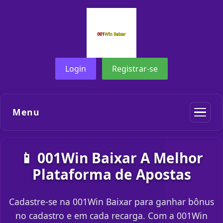
Login
Registrar-se
Menu
📱 001Win Baixar A Melhor
Plataforma de Apostas
Cadastre-se na 001Win Baixar para ganhar bônus
no cadastro e em cada recarga. Com a 001Win