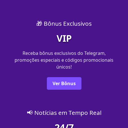
🎁 Bônus Exclusivos
VIP
Receba bônus exclusivos do Telegram,
promoções especiais e códigos promocionais
únicos!
Ver Bônus
📢 Notícias em Tempo Real
24/7