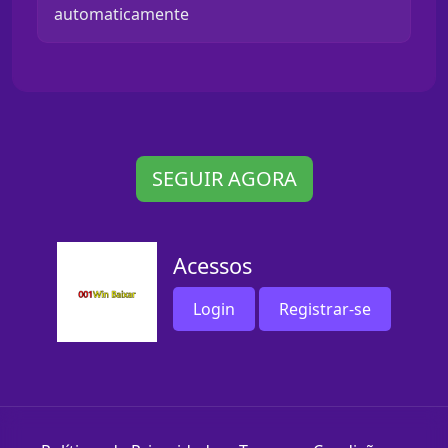
automaticamente
SEGUIR AGORA
Acessos
Login
Registrar-se