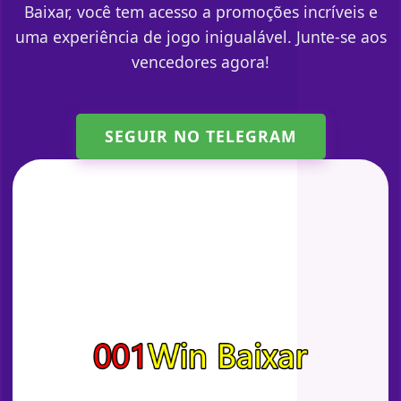
Baixar, você tem acesso a promoções incríveis e
uma experiência de jogo inigualável. Junte-se aos
vencedores agora!
SEGUIR NO TELEGRAM