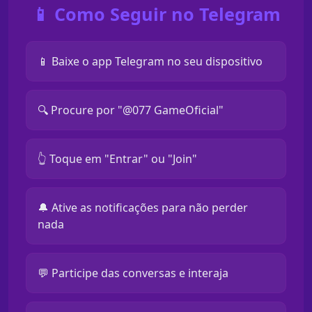
📱 Como Seguir no Telegram
📱 Baixe o app Telegram no seu dispositivo
🔍 Procure por "@077 GameOficial"
👆 Toque em "Entrar" ou "Join"
🔔 Ative as notificações para não perder
nada
💬 Participe das conversas e interaja