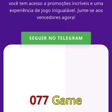
você tem acesso a promoções incríveis e uma
experiência de jogo inigualável. Junte-se aos
vencedores agora!
SEGUIR NO TELEGRAM