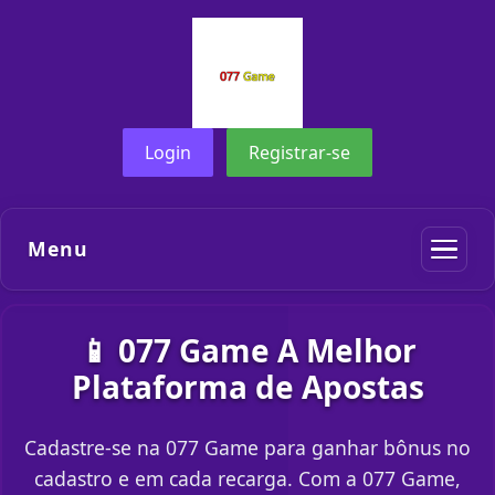
Login
Registrar-se
Menu
📱 077 Game A Melhor
Plataforma de Apostas
Cadastre-se na 077 Game para ganhar bônus no
cadastro e em cada recarga. Com a 077 Game,