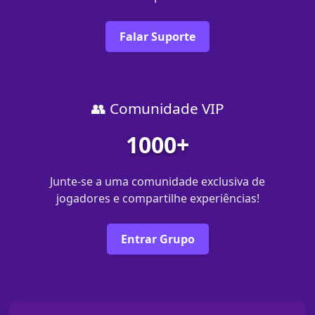
Falar Suporte
👥 Comunidade VIP
1000+
Junte-se a uma comunidade exclusiva de
jogadores e compartilhe experiências!
Entrar Grupo