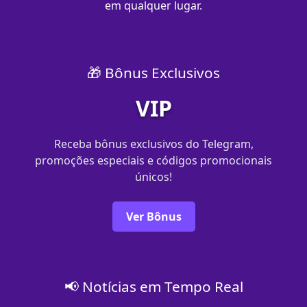
em qualquer lugar.
🎁 Bônus Exclusivos
VIP
Receba bônus exclusivos do Telegram,
promoções especiais e códigos promocionais
únicos!
Ver Bônus
📢 Notícias em Tempo Real