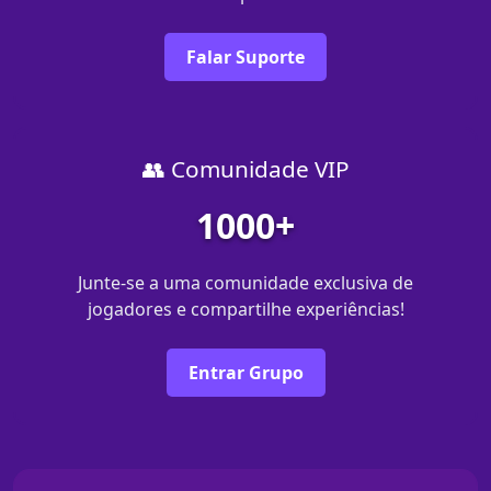
Falar Suporte
👥 Comunidade VIP
1000+
Junte-se a uma comunidade exclusiva de
jogadores e compartilhe experiências!
Entrar Grupo