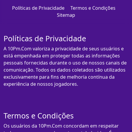
Políticas de Privacidade
Termos e Condições
Sitemap
Políticas de Privacidade
A 10Pm.Com valoriza a privacidade de seus usuários e
está empenhada em proteger todas as informações
pessoais fornecidas durante o uso de nossos canais de
comunicação. Todos os dados coletados são utilizados
exclusivamente para fins de melhoria contínua da
experiência de nossos jogadores.
Termos e Condições
Os usuários da 10Pm.Com concordam em respeitar