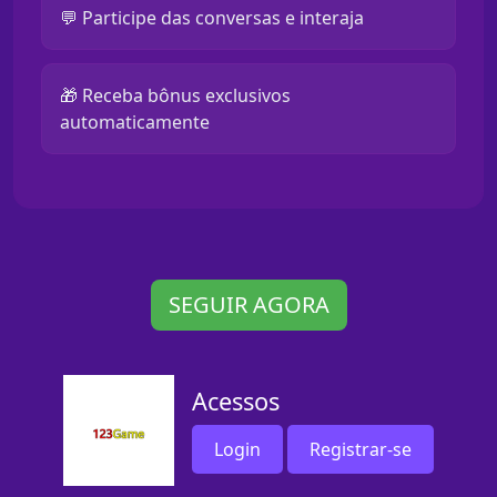
💬 Participe das conversas e interaja
🎁 Receba bônus exclusivos
automaticamente
SEGUIR AGORA
Acessos
Login
Registrar-se