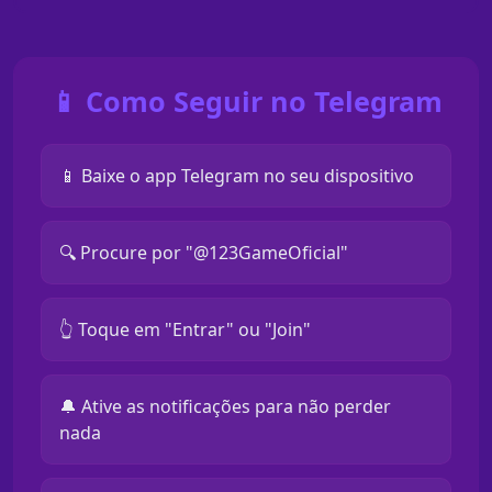
📱 Como Seguir no Telegram
📱 Baixe o app Telegram no seu dispositivo
🔍 Procure por "@123GameOficial"
👆 Toque em "Entrar" ou "Join"
🔔 Ative as notificações para não perder
nada