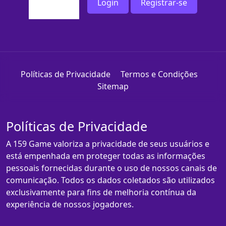
Login
Registrar-se
Políticas de Privacidade
Termos e Condições
Sitemap
Políticas de Privacidade
A 159 Game valoriza a privacidade de seus usuários e
está empenhada em proteger todas as informações
pessoais fornecidas durante o uso de nossos canais de
comunicação. Todos os dados coletados são utilizados
exclusivamente para fins de melhoria contínua da
experiência de nossos jogadores.