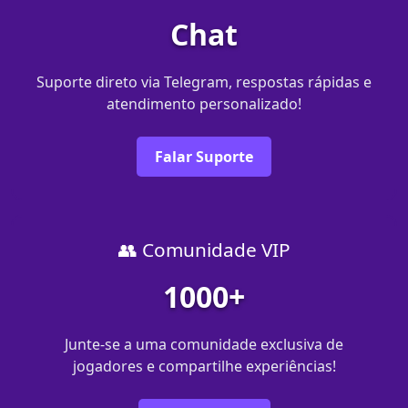
Chat
Suporte direto via Telegram, respostas rápidas e
atendimento personalizado!
Falar Suporte
👥 Comunidade VIP
1000+
Junte-se a uma comunidade exclusiva de
jogadores e compartilhe experiências!