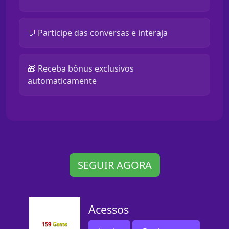
💬 Participe das conversas e interaja
🎁 Receba bônus exclusivos
automaticamente
SEGUIR AGORA
Acessos