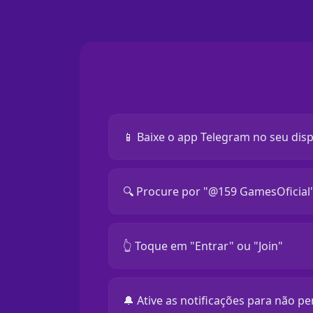
📱 Baixe o app Telegram no seu disp
🔍 Procure por "@159 GamesOficial
👆 Toque em "Entrar" ou "Join"
🔔 Ative as notificações para não p