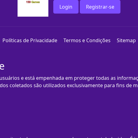
Login
Registrar-se
Políticas de Privacidade
Termos e Condições
Sitemap
de
s usuários e está empenhada em proteger todas as informaç
os coletados são utilizados exclusivamente para fins de m