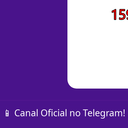
📱 Canal Oficial no Telegram!