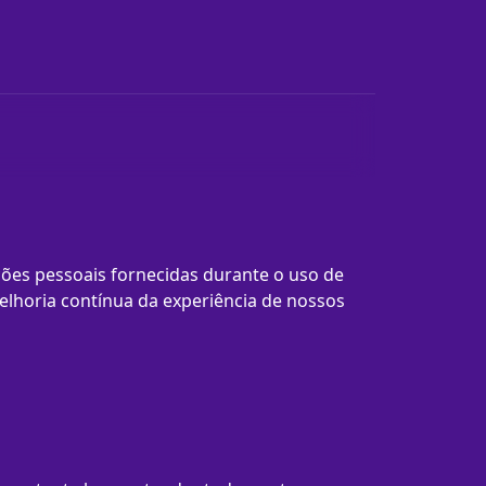
ões pessoais fornecidas durante o uso de
elhoria contínua da experiência de nossos