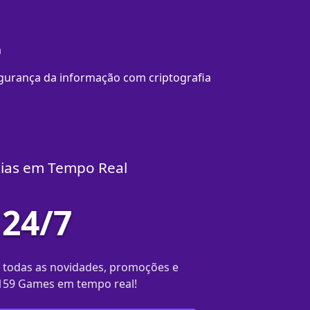
m
egurança da informação com criptografia
cias em Tempo Real
24/7
e todas as novidades, promoções e
159 Games em tempo real!