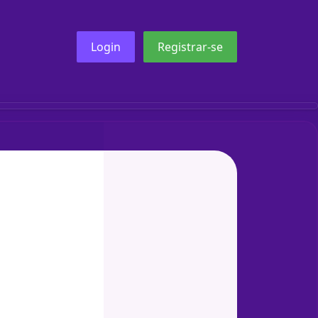
Login
Registrar-se