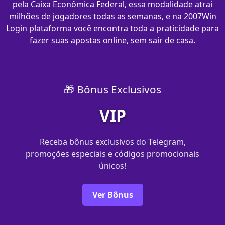
pela Caixa Econômica Federal, essa modalidade atrai
milhões de jogadores todas as semanas, e na 2007Win
Login plataforma você encontra toda a praticidade para
fazer suas apostas online, sem sair de casa.
🎁 Bônus Exclusivos
VIP
Receba bônus exclusivos do Telegram,
promoções especiais e códigos promocionais
únicos!
Ver Bônus