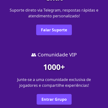
Suporte direto via Telegram, respostas rápidas e
atendimento personalizado!
Falar Suporte
👥 Comunidade VIP
1000+
Junte-se a uma comunidade exclusiva de
jogadores e compartilhe experiências!
Entrar Grupo