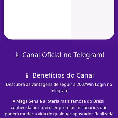
📱 Canal Oficial no Telegram!
📱 Benefícios do Canal
Descubra as vantagens de seguir a 2007Win Login no
Telegram
A Mega Sena é a loteria mais famosa do Brasil,
conhecida por oferecer prêmios milionários que
podem mudar a vida de qualquer apostador. Realizada