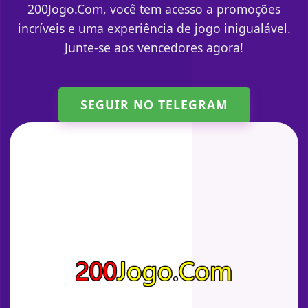
200Jogo.Com, você tem acesso a promoções
incríveis e uma experiência de jogo inigualável.
Junte-se aos vencedores agora!
SEGUIR NO TELEGRAM