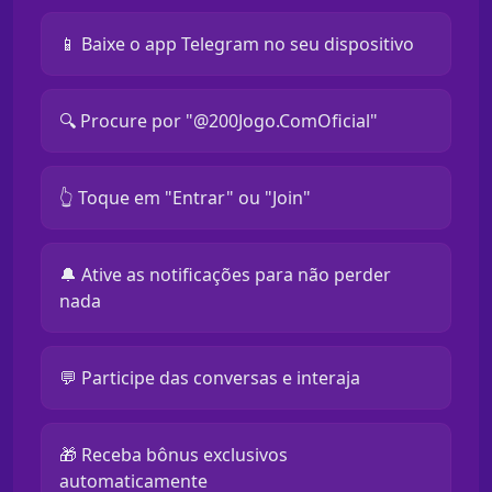
📱 Baixe o app Telegram no seu dispositivo
🔍 Procure por "@200Jogo.ComOficial"
👆 Toque em "Entrar" ou "Join"
🔔 Ative as notificações para não perder
nada
💬 Participe das conversas e interaja
🎁 Receba bônus exclusivos
automaticamente