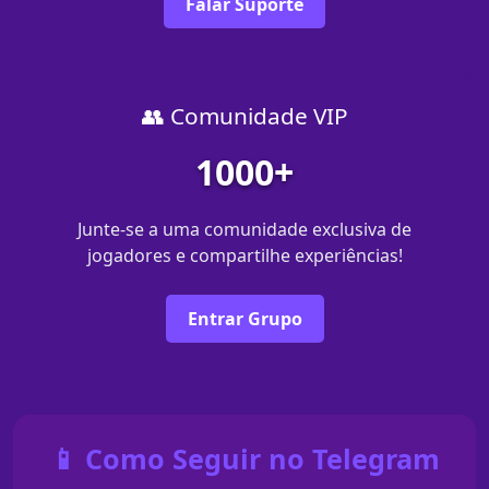
Falar Suporte
👥 Comunidade VIP
1000+
Junte-se a uma comunidade exclusiva de
jogadores e compartilhe experiências!
Entrar Grupo
📱 Como Seguir no Telegram