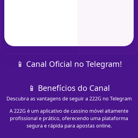
📱 Canal Oficial no Telegram!
📱 Benefícios do Canal
Descubra as vantagens de seguir a 222G no Telegram
A 222G é um aplicativo de cassino móvel altamente
profissional e prático, oferecendo uma plataforma
segura e rápida para apostas online.