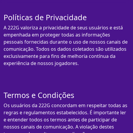
Políticas de Privacidade
A 222G valoriza a privacidade de seus usuários e está
empenhada em proteger todas as informações
pessoais fornecidas durante o uso de nossos canais de
comunicação. Todos os dados coletados são utilizados
exclusivamente para fins de melhoria contínua da
experiência de nossos jogadores.
Termos e Condições
Os usuários da 222G concordam em respeitar todas as
regras e regulamentos estabelecidos. É importante ler
e entender todos os termos antes de participar de
nossos canais de comunicação. A violação destes