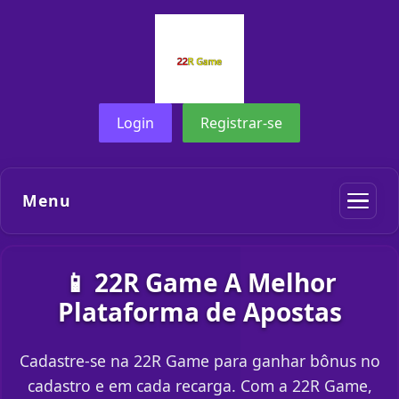
Login
Registrar-se
Menu
📱 22R Game A Melhor
Plataforma de Apostas
Cadastre-se na 22R Game para ganhar bônus no
cadastro e em cada recarga. Com a 22R Game,