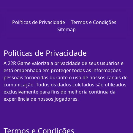
Políticas de Privacidade
Termos e Condições
Sitemap
Políticas de Privacidade
A 22R Game valoriza a privacidade de seus usuários e
está empenhada em proteger todas as informações
pessoais fornecidas durante o uso de nossos canais de
comunicação. Todos os dados coletados são utilizados
exclusivamente para fins de melhoria contínua da
experiência de nossos jogadores.
Termos e Condições