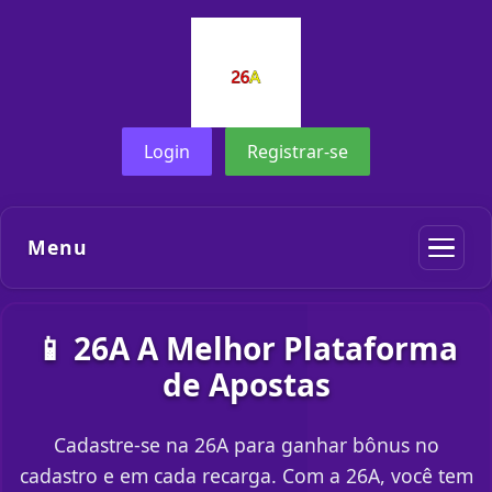
Login
Registrar-se
Menu
📱 26A A Melhor Plataforma
de Apostas
Cadastre-se na 26A para ganhar bônus no
cadastro e em cada recarga. Com a 26A, você tem