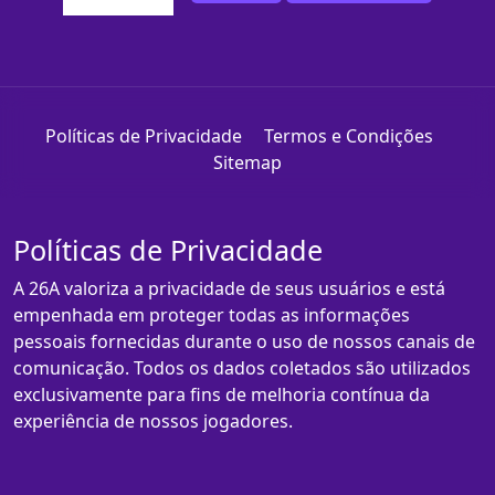
Políticas de Privacidade
Termos e Condições
Sitemap
Políticas de Privacidade
A 26A valoriza a privacidade de seus usuários e está
empenhada em proteger todas as informações
pessoais fornecidas durante o uso de nossos canais de
comunicação. Todos os dados coletados são utilizados
exclusivamente para fins de melhoria contínua da
experiência de nossos jogadores.