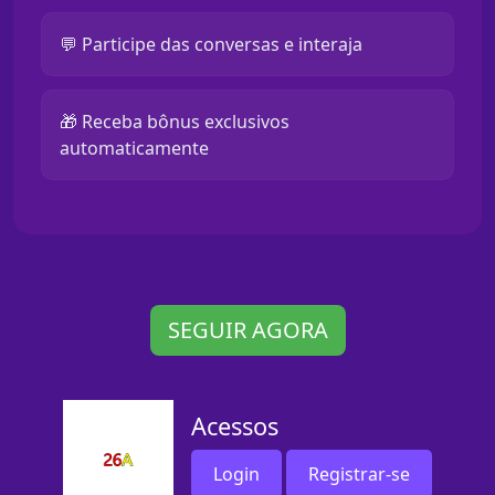
💬 Participe das conversas e interaja
🎁 Receba bônus exclusivos
automaticamente
SEGUIR AGORA
Acessos
Login
Registrar-se