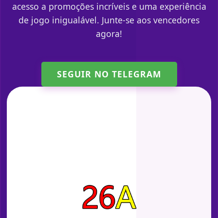
acesso a promoções incríveis e uma experiência
de jogo inigualável. Junte-se aos vencedores
agora!
SEGUIR NO TELEGRAM