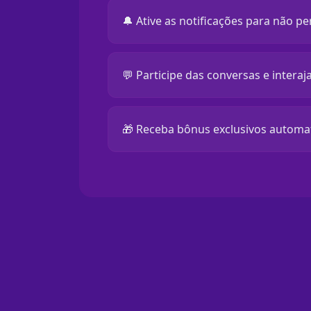
🔔 Ative as notificações para não p
💬 Participe das conversas e interaj
🎁 Receba bônus exclusivos autom