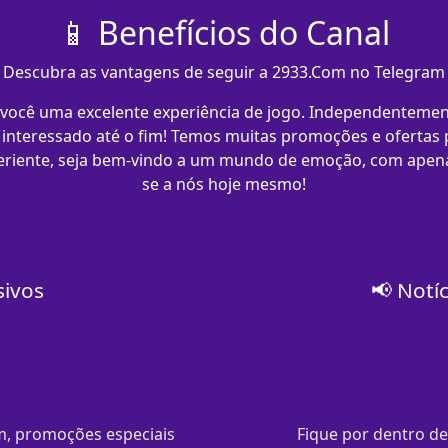
📱 Benefícios do Canal
Descubra as vantagens de seguir a 2933.Com no Telegram
ocê uma excelente experiência de jogo. Independentemente 
interessado até o fim! Temos muitas promoções e ofertas 
iente, seja bem-vindo a um mundo de emoção, com apenas
se a nós hoje mesmo!
sivos
📢 Notí
m, promoções especiais
Fique por dentro d