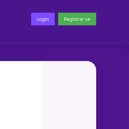
Login
Registrar-se