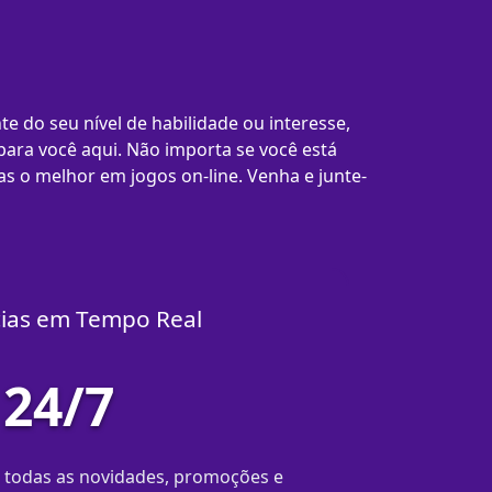
do seu nível de habilidade ou interesse,
para você aqui. Não importa se você está
 o melhor em jogos on-line. Venha e junte-
cias em Tempo Real
24/7
e todas as novidades, promoções e