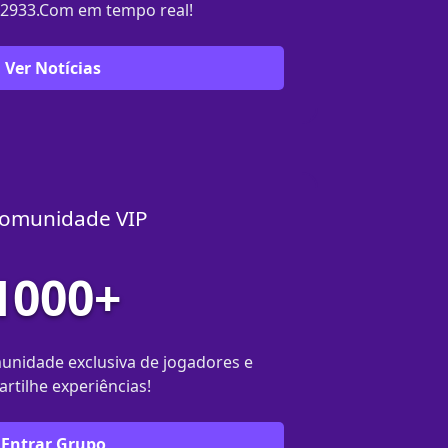
 2933.Com em tempo real!
Ver Notícias
Comunidade VIP
1000+
unidade exclusiva de jogadores e
rtilhe experiências!
Entrar Grupo