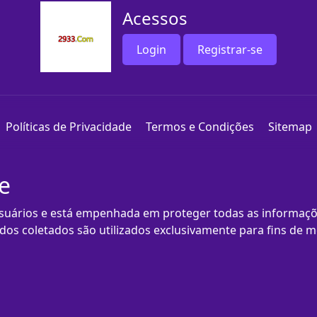
Acessos
Login
Registrar-se
Políticas de Privacidade
Termos e Condições
Sitemap
de
usuários e está empenhada em proteger todas as informaçõ
os coletados são utilizados exclusivamente para fins de m