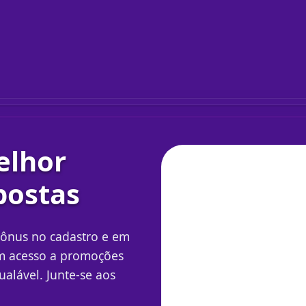
elhor
postas
bônus no cadastro e em
em acesso a promoções
ualável. Junte-se aos