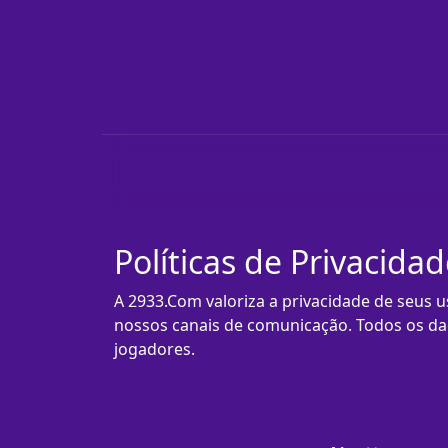
Políticas de Privacida
A 2933.Com valoriza a privacidade de seus 
nossos canais de comunicação. Todos os dad
jogadores.