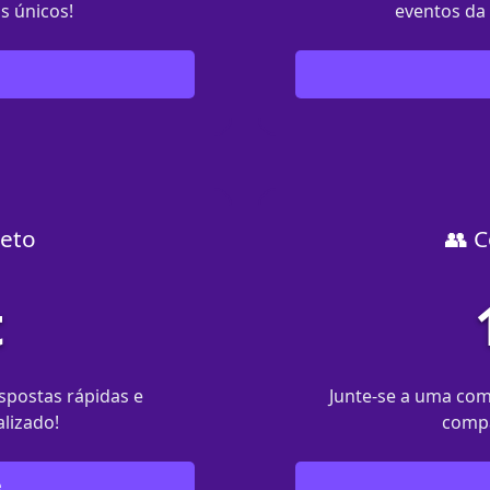
s únicos!
eventos da
reto
👥 
t
espostas rápidas e
Junte-se a uma com
lizado!
compa
e