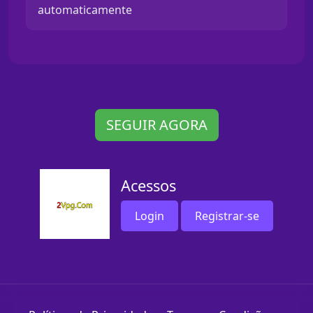
automaticamente
SEGUIR AGORA
Acessos
Login
Registrar-se