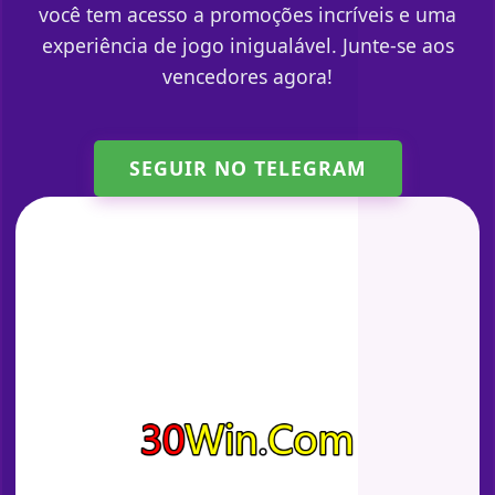
você tem acesso a promoções incríveis e uma
experiência de jogo inigualável. Junte-se aos
vencedores agora!
SEGUIR NO TELEGRAM