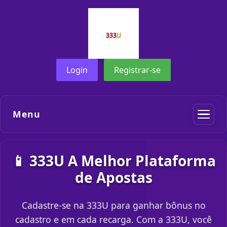
Login
Registrar-se
Menu
📱 333U A Melhor Plataforma
de Apostas
Cadastre-se na 333U para ganhar bônus no
cadastro e em cada recarga. Com a 333U, você