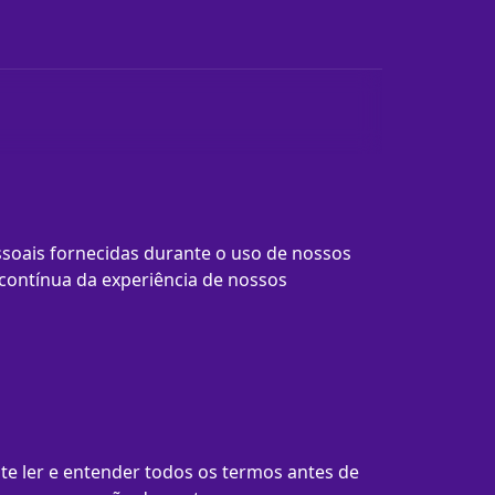
ssoais fornecidas durante o uso de nossos
 contínua da experiência de nossos
te ler e entender todos os termos antes de