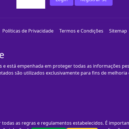
Políticas de Privacidade
Termos e Condições
Sitemap
de
ios e está empenhada em proteger todas as informações pe
tados são utilizados exclusivamente para fins de melhoria
todas as regras e regulamentos estabelecidos. É importan