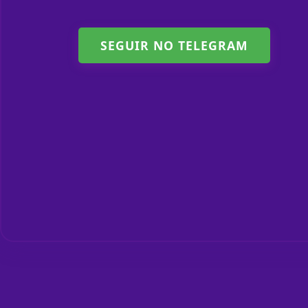
SEGUIR NO TELEGRAM