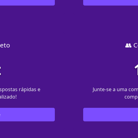
reto
👥 
t
espostas rápidas e
Junte-se a uma com
lizado!
compa
e