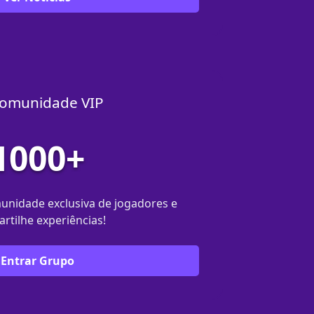
Comunidade VIP
1000+
unidade exclusiva de jogadores e
rtilhe experiências!
Entrar Grupo