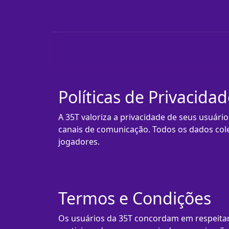
Políticas de Privacida
A 35T valoriza a privacidade de seus usuár
canais de comunicação. Todos os dados cole
jogadores.
Termos e Condições
Os usuários da 35T concordam em respeitar 