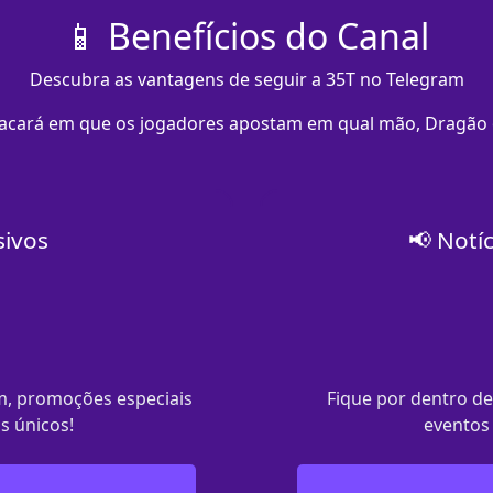
📱 Benefícios do Canal
Descubra as vantagens de seguir a 35T no Telegram
acará em que os jogadores apostam em qual mão, Dragão ou
sivos
📢 Notí
m, promoções especiais
Fique por dentro d
s únicos!
eventos