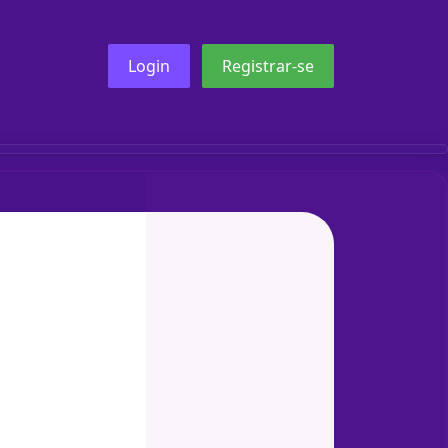
Login
Registrar-se