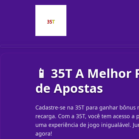
📱 35T A Melhor
de Apostas
Cadastre-se na 35T para ganhar bônus 
recarga. Com a 35T, você tem acesso a 
uma experiência de jogo inigualável. J
agora!