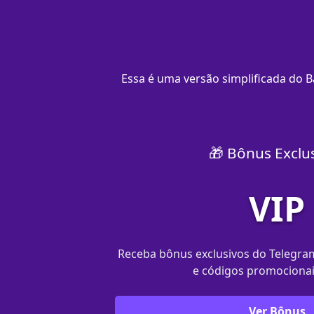
Essa é uma versão simplificada do B
🎁 Bônus Exclu
VIP
Receba bônus exclusivos do Telegra
e códigos promocionai
Ver Bônus