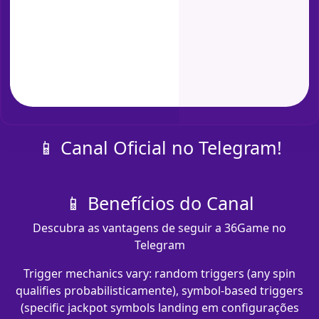
📱 Canal Oficial no Telegram!
📱 Benefícios do Canal
Descubra as vantagens de seguir a 36Game no
Telegram
Trigger mechanics vary: random triggers (any spin
qualifies probabilisticamente), symbol-based triggers
(specific jackpot symbols landing em configurações