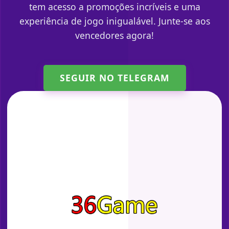
tem acesso a promoções incríveis e uma
experiência de jogo inigualável. Junte-se aos
vencedores agora!
SEGUIR NO TELEGRAM