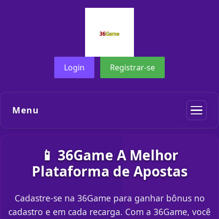
Login
Registrar-se
Menu
📱 36Game A Melhor
Plataforma de Apostas
Cadastre-se na 36Game para ganhar bônus no
cadastro e em cada recarga. Com a 36Game, você