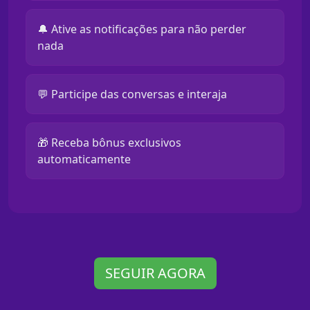
🔔 Ative as notificações para não perder
nada
💬 Participe das conversas e interaja
🎁 Receba bônus exclusivos
automaticamente
SEGUIR AGORA