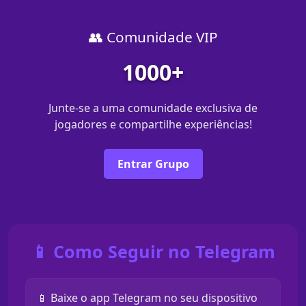
👥 Comunidade VIP
1000+
Junte-se a uma comunidade exclusiva de
jogadores e compartilhe experiências!
Entrar Grupo
📱 Como Seguir no Telegram
📱 Baixe o app Telegram no seu dispositivo