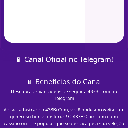
📱 Canal Oficial no Telegram!
📱 Benefícios do Canal
Descubra as vantagens de seguir a 433Br.Com no
Telegram
Ao se cadastrar no 433Br.Com, você pode aproveitar um
generoso bônus de férias! O 433Br.Com com​ é um
cassino on-line popular que se destaca pela sua seleção