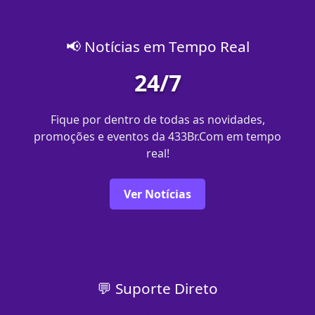
📢 Notícias em Tempo Real
24/7
Fique por dentro de todas as novidades,
promoções e eventos da 433Br.Com em tempo
real!
Ver Notícias
💬 Suporte Direto