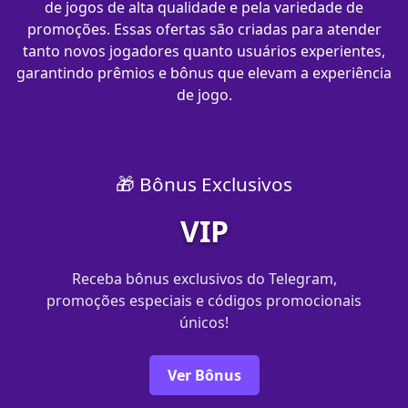
de jogos de alta qualidade e pela variedade de
promoções. Essas ofertas são criadas para atender
tanto novos jogadores quanto usuários experientes,
garantindo prêmios e bônus que elevam a experiência
de jogo.
🎁 Bônus Exclusivos
VIP
Receba bônus exclusivos do Telegram,
promoções especiais e códigos promocionais
únicos!
Ver Bônus