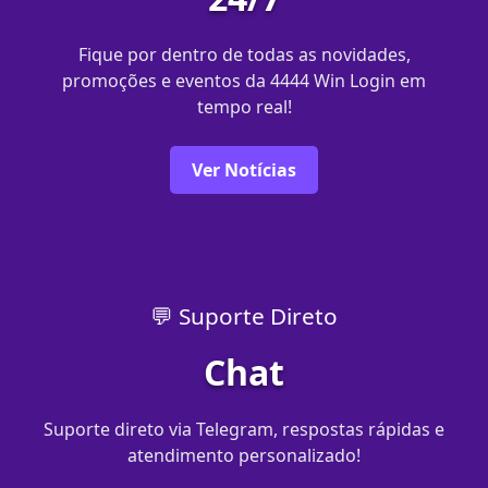
Fique por dentro de todas as novidades,
promoções e eventos da 4444 Win Login em
tempo real!
Ver Notícias
💬 Suporte Direto
Chat
Suporte direto via Telegram, respostas rápidas e
atendimento personalizado!