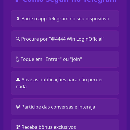
📱 Baixe o app Telegram no seu dispositivo
🔍 Procure por "@4444 Win LoginOficial"
👆 Toque em "Entrar" ou "Join"
🔔 Ative as notificações para não perder
nada
💬 Participe das conversas e interaja
🎁 Receba bônus exclusivos