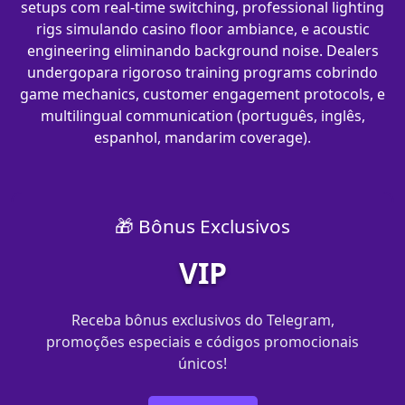
setups com real-time switching, professional lighting
rigs simulando casino floor ambiance, e acoustic
engineering eliminando background noise. Dealers
undergopara rigoroso training programs cobrindo
game mechanics, customer engagement protocols, e
multilingual communication (português, inglês,
espanhol, mandarim coverage).
🎁 Bônus Exclusivos
VIP
Receba bônus exclusivos do Telegram,
promoções especiais e códigos promocionais
únicos!