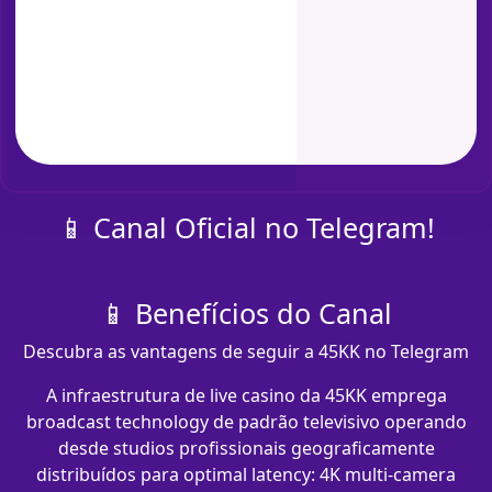
📱 Canal Oficial no Telegram!
📱 Benefícios do Canal
Descubra as vantagens de seguir a 45KK no Telegram
A infraestrutura de live casino da 45KK emprega
broadcast technology de padrão televisivo operando
desde studios profissionais geograficamente
distribuídos para optimal latency: 4K multi-camera