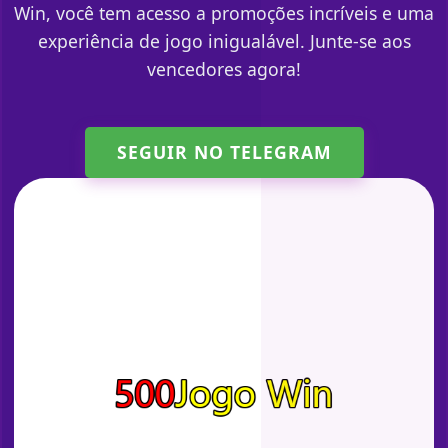
Win, você tem acesso a promoções incríveis e uma
experiência de jogo inigualável. Junte-se aos
vencedores agora!
SEGUIR NO TELEGRAM