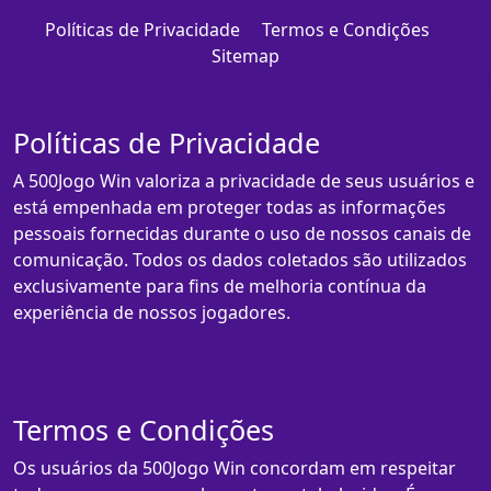
Políticas de Privacidade
Termos e Condições
Sitemap
Políticas de Privacidade
A 500Jogo Win valoriza a privacidade de seus usuários e
está empenhada em proteger todas as informações
pessoais fornecidas durante o uso de nossos canais de
comunicação. Todos os dados coletados são utilizados
exclusivamente para fins de melhoria contínua da
experiência de nossos jogadores.
Termos e Condições
Os usuários da 500Jogo Win concordam em respeitar