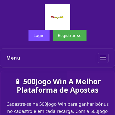
Login
Registrar-se
Menu
📱 500Jogo Win A Melhor
Plataforma de Apostas
Cadastre-se na 500Jogo Win para ganhar bônus
no cadastro e em cada recarga. Com a 500Jogo