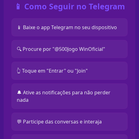
📱 Como Seguir no Telegram
📱 Baixe o app Telegram no seu dispositivo
🔍 Procure por "@500Jogo WinOficial"
👆 Toque em "Entrar" ou "Join"
🔔 Ative as notificações para não perder
nada
💬 Participe das conversas e interaja