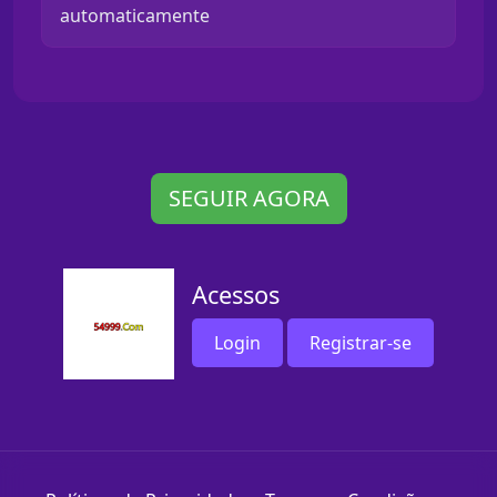
automaticamente
SEGUIR AGORA
Acessos
Login
Registrar-se