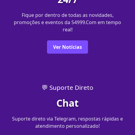
Fique por dentro de todas as novidades,
promoções e eventos da 54999.Com em tempo
real!
Ver Notícias
💬 Suporte Direto
Chat
Suporte direto via Telegram, respostas rápidas e
atendimento personalizado!