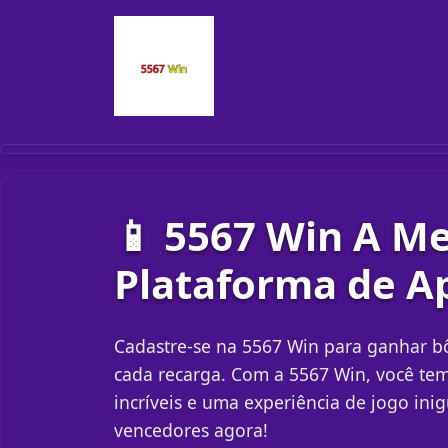
📱 5567 Win A M
Plataforma de A
Cadastre-se na 5567 Win para ganhar b
cada recarga. Com a 5567 Win, você te
incríveis e uma experiência de jogo inig
vencedores agora!