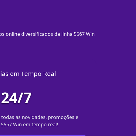
os online diversificados da linha 5567 Win
cias em Tempo Real
24/7
e todas as novidades, promoções e
 5567 Win em tempo real!