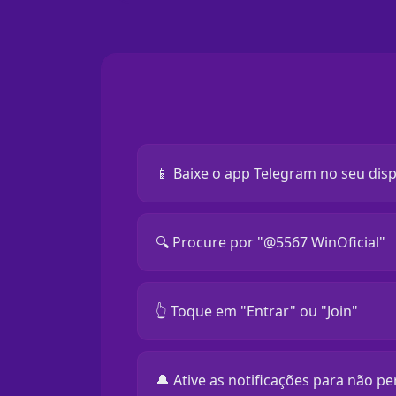
📱 Baixe o app Telegram no seu disp
🔍 Procure por "@5567 WinOficial"
👆 Toque em "Entrar" ou "Join"
🔔 Ative as notificações para não p