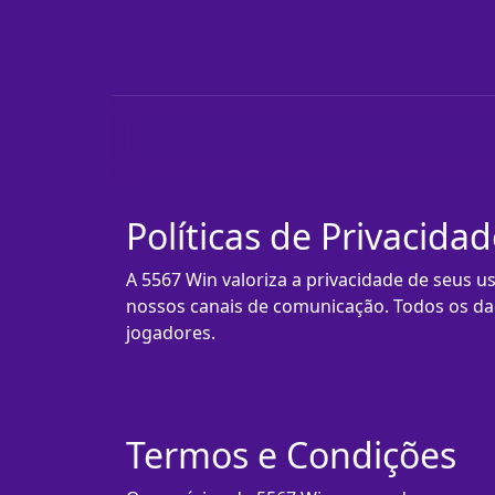
Políticas de Privacida
A 5567 Win valoriza a privacidade de seus 
nossos canais de comunicação. Todos os dad
jogadores.
Termos e Condições