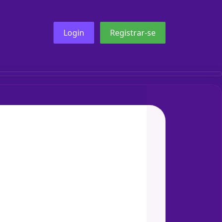
Login
Registrar-se