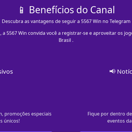
📱 Benefícios do Canal
Descubra as vantagens de seguir a 5567 Win no Telegram
a 5567 Win convida você a registrar-se e aproveitar os jog
Brasil .
sivos
📢 Notí
m, promoções especiais
Fique por dentro d
s únicos!
eventos da