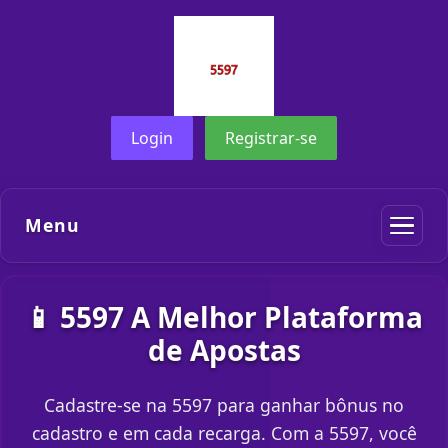
Login
Registrar-se
Menu
📱 5597 A Melhor Plataforma
de Apostas
Cadastre-se na 5597 para ganhar bônus no
cadastro e em cada recarga. Com a 5597, você