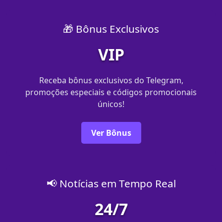
🎁 Bônus Exclusivos
VIP
Receba bônus exclusivos do Telegram,
promoções especiais e códigos promocionais
únicos!
Ver Bônus
📢 Notícias em Tempo Real
24/7