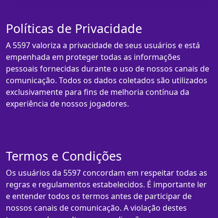
Políticas de Privacidade
A 5597 valoriza a privacidade de seus usuários e está
empenhada em proteger todas as informações
pessoais fornecidas durante o uso de nossos canais de
comunicação. Todos os dados coletados são utilizados
exclusivamente para fins de melhoria contínua da
experiência de nossos jogadores.
Termos e Condições
Os usuários da 5597 concordam em respeitar todas as
regras e regulamentos estabelecidos. É importante ler
e entender todos os termos antes de participar de
nossos canais de comunicação. A violação destes