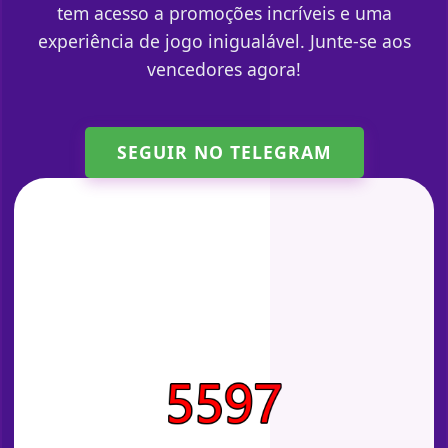
tem acesso a promoções incríveis e uma
experiência de jogo inigualável. Junte-se aos
vencedores agora!
SEGUIR NO TELEGRAM