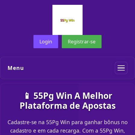
Login
Registrar-se
Menu
📱 55Pg Win A Melhor
Plataforma de Apostas
Cadastre-se na 55Pg Win para ganhar bônus no
cadastro e em cada recarga. Com a 55Pg Win,