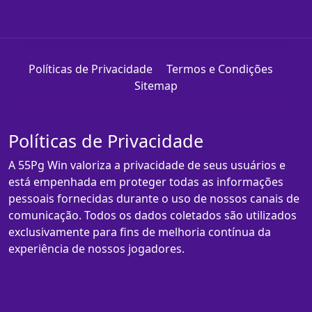
Políticas de Privacidade
Termos e Condições
Sitemap
Políticas de Privacidade
A 55Pg Win valoriza a privacidade de seus usuários e
está empenhada em proteger todas as informações
pessoais fornecidas durante o uso de nossos canais de
comunicação. Todos os dados coletados são utilizados
exclusivamente para fins de melhoria contínua da
experiência de nossos jogadores.