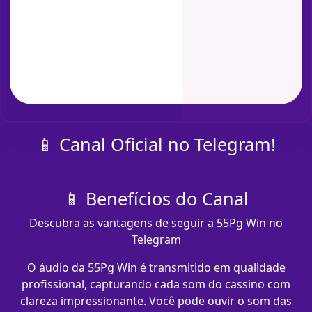
📱 Canal Oficial no Telegram!
📱 Benefícios do Canal
Descubra as vantagens de seguir a 55Pg Win no
Telegram
O áudio da 55Pg Win é transmitido em qualidade
profissional, capturando cada som do cassino com
clareza impressionante. Você pode ouvir o som das