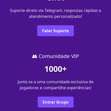
Suporte direto via Telegram, respostas rápidas e
atendimento personalizado!
Falar Suporte
👥 Comunidade VIP
1000+
Junte-se a uma comunidade exclusiva de
jogadores e compartilhe experiências!
Entrar Grupo