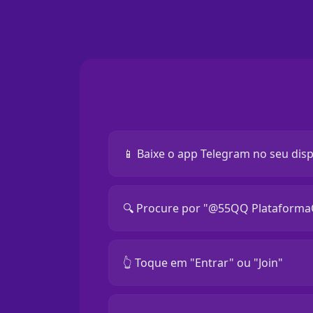
📱 Baixe o app Telegram no seu disp
🔍 Procure por "@55QQ PlataformaO
👆 Toque em "Entrar" ou "Join"