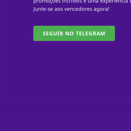
promoções incríveis e uma experiência d
Junte-se aos vencedores agora!
SEGUIR NO TELEGRAM