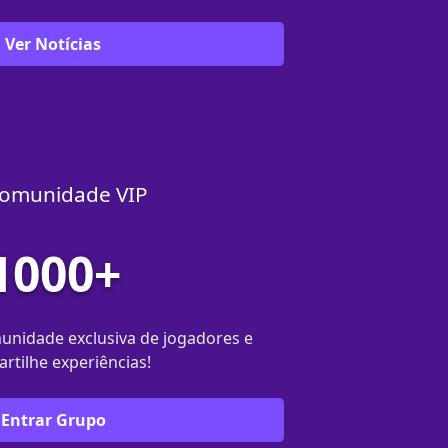
Ver Notícias
Comunidade VIP
1000+
unidade exclusiva de jogadores e
rtilhe experiências!
Entrar Grupo