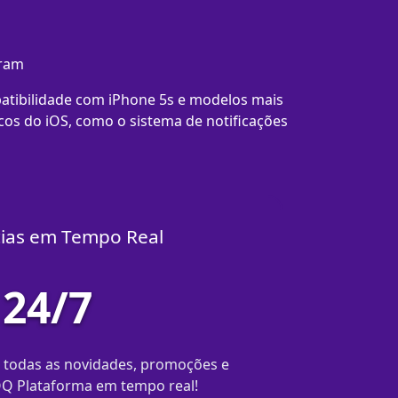
gram
mpatibilidade com iPhone 5s e modelos mais
icos do iOS, como o sistema de notificações
cias em Tempo Real
24/7
e todas as novidades, promoções e
Q Plataforma em tempo real!