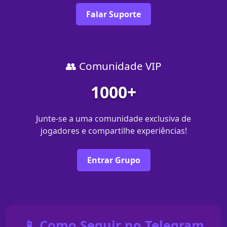
Falar Suporte
👥 Comunidade VIP
1000+
Junte-se a uma comunidade exclusiva de
jogadores e compartilhe experiências!
Entrar Grupo
📱 Como Seguir no Telegram