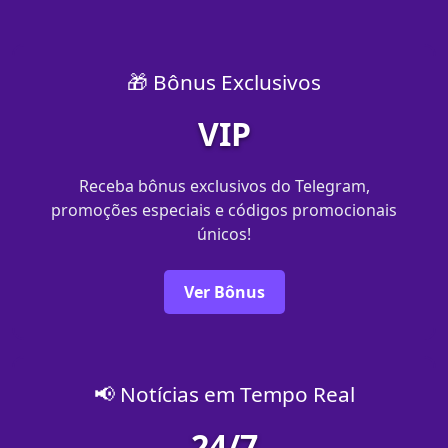
🎁 Bônus Exclusivos
VIP
Receba bônus exclusivos do Telegram,
promoções especiais e códigos promocionais
únicos!
Ver Bônus
📢 Notícias em Tempo Real
24/7