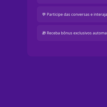
💬 Participe das conversas e interaj
🎁 Receba bônus exclusivos autom