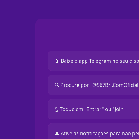
📱 Baixe o app Telegram no seu disp
🔍 Procure por "@567Brl.ComOficial
👆 Toque em "Entrar" ou "Join"
🔔 Ative as notificações para não p