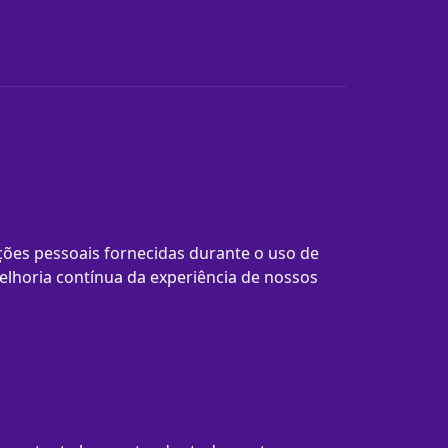
ções pessoais fornecidas durante o uso de
elhoria contínua da experiência de nossos