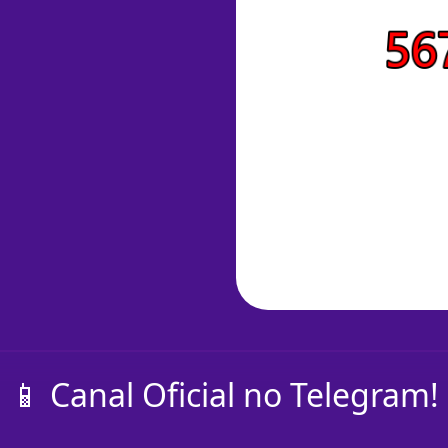
📱 Canal Oficial no Telegram!