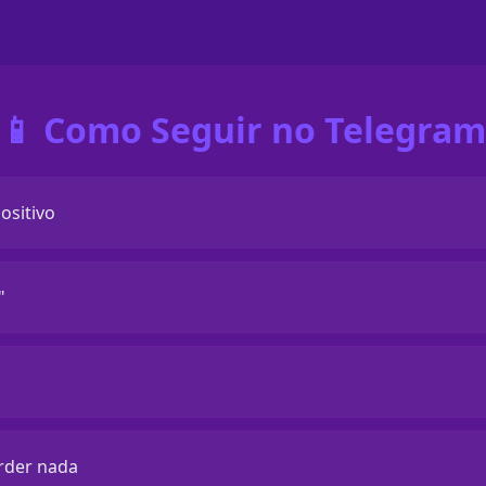
📱 Como Seguir no Telegram
ositivo
"
erder nada