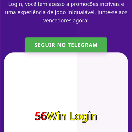
Login, você tem acesso a promoções incríveis e
uma experiência de jogo inigualável. Junte-se aos
vencedores agora!
SEGUIR NO TELEGRAM