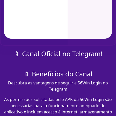
📱 Canal Oficial no Telegram!
📱 Benefícios do Canal
Descubra as vantagens de seguir a 56Win Login no
Telegram
As permissões solicitadas pelo APK da 56Win Login são
necessárias para o funcionamento adequado do
aplicativo e incluem acesso à internet, armazenamento