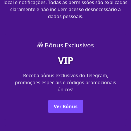
local e notificações. Todas as permissões são explicadas
claramente e não incluem acesso desnecessário a
dados pessoais.
🎁 Bônus Exclusivos
VIP
Receba bônus exclusivos do Telegram,
promoções especiais e códigos promocionais
únicos!
Ver Bônus