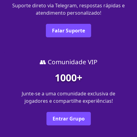
Suporte direto via Telegram, respostas rápidas e
atendimento personalizado!
Falar Suporte
👥 Comunidade VIP
1000+
Junte-se a uma comunidade exclusiva de
jogadores e compartilhe experiências!
Entrar Grupo