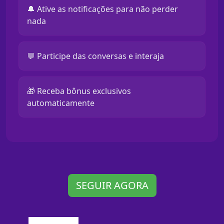
🔔 Ative as notificações para não perder
nada
💬 Participe das conversas e interaja
🎁 Receba bônus exclusivos
automaticamente
SEGUIR AGORA