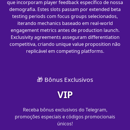
que incorporam player feedback específico de nossa
demografia. Estes slots passam por extended beta
testing periods com focus groups selecionados,
iterando mechanics baseado em real-world
engagement metrics antes de production launch.
Exclusivity agreements asseguram differentiation
competitiva, criando unique value proposition não
replicável em competing platforms.
🎁 Bônus Exclusivos
VIP
Receba bônus exclusivos do Telegram,
promoções especiais e códigos promocionais
únicos!