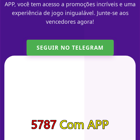
APP, você tem acesso a promoções incríveis e uma
experiência de jogo inigualável. Junte-se aos
vencedores agora!
SEGUIR NO TELEGRAM