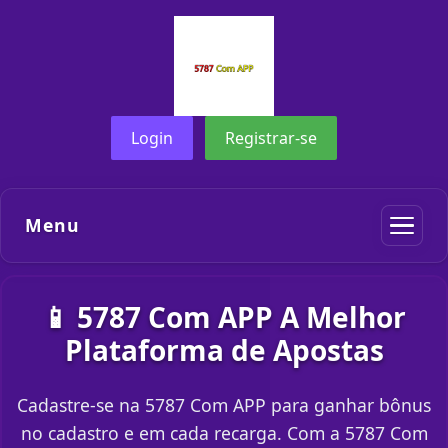
Login
Registrar-se
Menu
📱 5787 Com APP A Melhor
Plataforma de Apostas
Cadastre-se na 5787 Com APP para ganhar bônus
no cadastro e em cada recarga. Com a 5787 Com