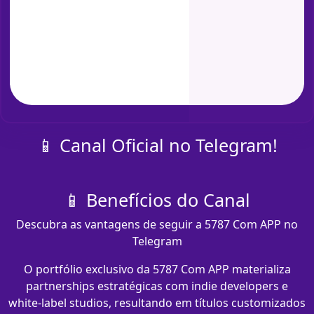
📱 Canal Oficial no Telegram!
📱 Benefícios do Canal
Descubra as vantagens de seguir a 5787 Com APP no
Telegram
O portfólio exclusivo da 5787 Com APP materializa
partnerships estratégicas com indie developers e
white-label studios, resultando em títulos customizados