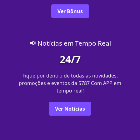
Ver Bônus
📢 Notícias em Tempo Real
24/7
Fique por dentro de todas as novidades,
promoções e eventos da 5787 Com APP em
tempo real!
Ver Notícias