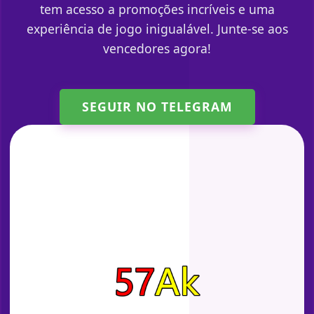
tem acesso a promoções incríveis e uma
experiência de jogo inigualável. Junte-se aos
vencedores agora!
SEGUIR NO TELEGRAM