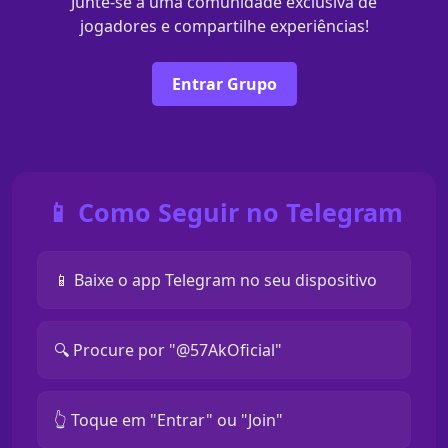
Junte-se a uma comunidade exclusiva de
jogadores e compartilhe experiências!
Entrar Grupo
📱 Como Seguir no Telegram
📱 Baixe o app Telegram no seu dispositivo
🔍 Procure por "@57AkOficial"
👆 Toque em "Entrar" ou "Join"