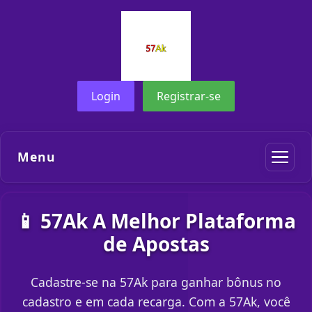
Login
Registrar-se
Menu
📱 57Ak A Melhor Plataforma
de Apostas
Cadastre-se na 57Ak para ganhar bônus no
cadastro e em cada recarga. Com a 57Ak, você