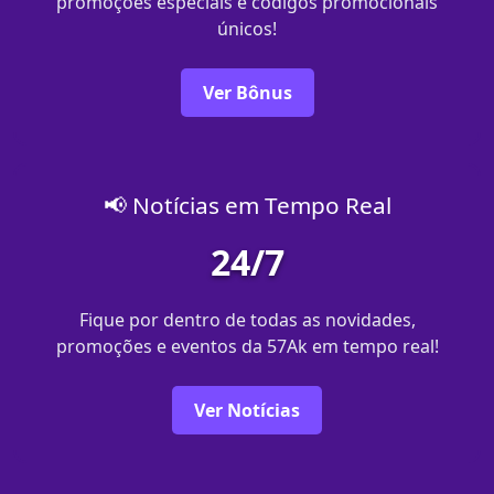
promoções especiais e códigos promocionais
únicos!
Ver Bônus
📢 Notícias em Tempo Real
24/7
Fique por dentro de todas as novidades,
promoções e eventos da 57Ak em tempo real!
Ver Notícias