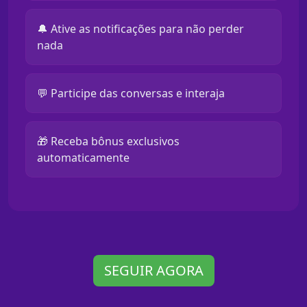
🔔 Ative as notificações para não perder
nada
💬 Participe das conversas e interaja
🎁 Receba bônus exclusivos
automaticamente
SEGUIR AGORA