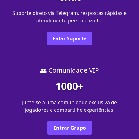
Suporte direto via Telegram, respostas rápidas e
atendimento personalizado!
Falar Suporte
👥 Comunidade VIP
1000+
Junte-se a uma comunidade exclusiva de
jogadores e compartilhe experiências!
Entrar Grupo