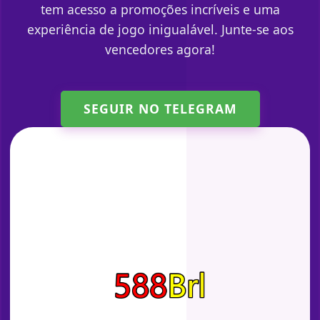
tem acesso a promoções incríveis e uma
experiência de jogo inigualável. Junte-se aos
vencedores agora!
SEGUIR NO TELEGRAM