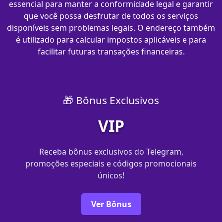
essencial para manter a conformidade legal e garantir
que você possa desfrutar de todos os serviços
disponíveis sem problemas legais. O endereço também
é utilizado para calcular impostos aplicáveis e para
facilitar futuras transações financeiras.
🎁 Bônus Exclusivos
VIP
Receba bônus exclusivos do Telegram,
promoções especiais e códigos promocionais
únicos!
Ver Bônus