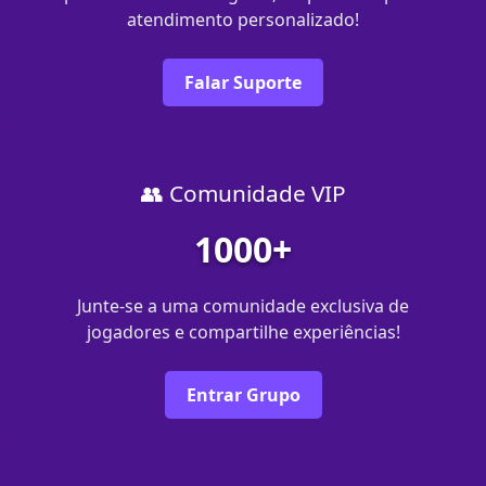
atendimento personalizado!
Falar Suporte
👥 Comunidade VIP
1000+
Junte-se a uma comunidade exclusiva de
jogadores e compartilhe experiências!
Entrar Grupo