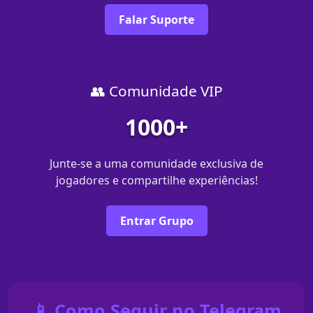
Falar Suporte
👥 Comunidade VIP
1000+
Junte-se a uma comunidade exclusiva de
jogadores e compartilhe experiências!
Entrar Grupo
📱 Como Seguir no Telegram