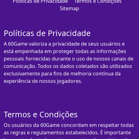
Políticas de Privacidade
Termos e Condições
Sitemap
Políticas de Privacidade
A 60Game valoriza a privacidade de seus usuários e
está empenhada em proteger todas as informações
pessoais fornecidas durante o uso de nossos canais de
comunicação. Todos os dados coletados são utilizados
exclusivamente para fins de melhoria contínua da
experiência de nossos jogadores.
Termos e Condições
Os usuários da 60Game concordam em respeitar todas
as regras e regulamentos estabelecidos. É importante