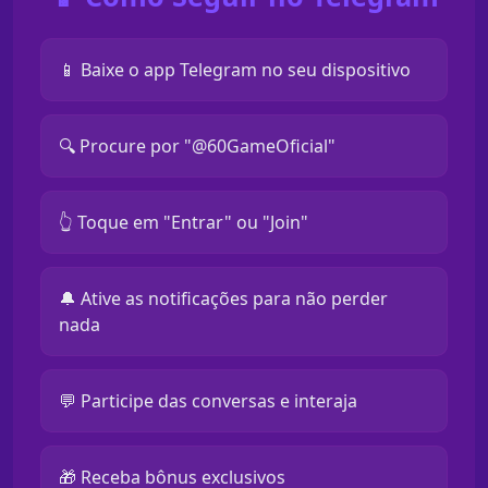
📱 Baixe o app Telegram no seu dispositivo
🔍 Procure por "@60GameOficial"
👆 Toque em "Entrar" ou "Join"
🔔 Ative as notificações para não perder
nada
💬 Participe das conversas e interaja
🎁 Receba bônus exclusivos