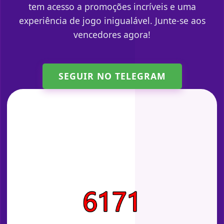
tem acesso a promoções incríveis e uma
experiência de jogo inigualável. Junte-se aos
vencedores agora!
SEGUIR NO TELEGRAM