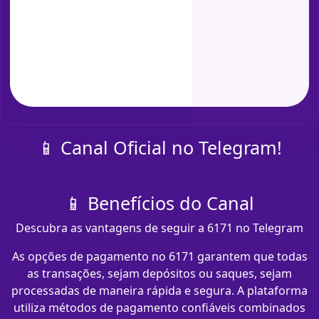
📱 Canal Oficial no Telegram!
📱 Benefícios do Canal
Descubra as vantagens de seguir a 6171 no Telegram
As opções de pagamento no 6171 garantem que todas
as transações, sejam depósitos ou saques, sejam
processadas de maneira rápida e segura. A plataforma
utiliza métodos de pagamento confiáveis combinados