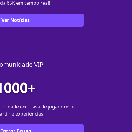
 da 65K em tempo real!
Ver Notícias
Comunidade VIP
1000+
unidade exclusiva de jogadores e
rtilhe experiências!
Entrar Grupo