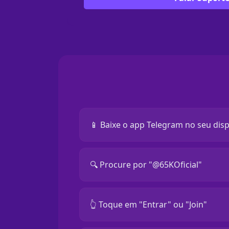
📱 Baixe o app Telegram no seu disp
🔍 Procure por "@65KOficial"
👆 Toque em "Entrar" ou "Join"