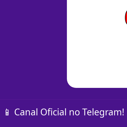
📱 Canal Oficial no Telegram!