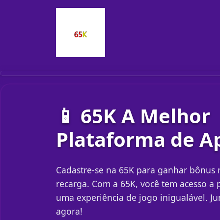
📱 65K A Melhor
Plataforma de A
Cadastre-se na 65K para ganhar bônus 
recarga. Com a 65K, você tem acesso a 
uma experiência de jogo inigualável. J
agora!