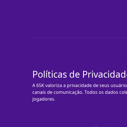
Políticas de Privacida
A 65K valoriza a privacidade de seus usuár
canais de comunicação. Todos os dados cole
jogadores.