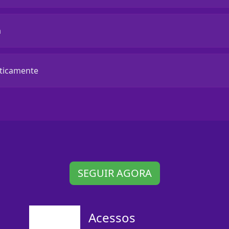
a
aticamente
SEGUIR AGORA
Acessos