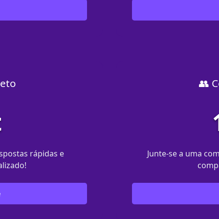
reto
👥 
t
espostas rápidas e
Junte-se a uma com
lizado!
compa
e