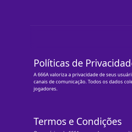
Políticas de Privacida
A 666A valoriza a privacidade de seus usuá
canais de comunicação. Todos os dados cole
jogadores.
Termos e Condições