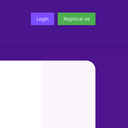
Login
Registrar-se