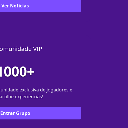
Ver Notícias
Comunidade VIP
1000+
unidade exclusiva de jogadores e
rtilhe experiências!
Entrar Grupo