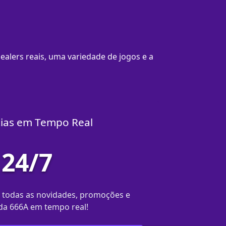
alers reais, uma variedade de jogos e a
cias em Tempo Real
24/7
e todas as novidades, promoções e
da 666A em tempo real!