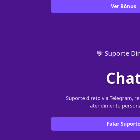
Ver Bônus
💬 Suporte Di
Cha
Suporte direto via Telegram, r
atendimento persona
Falar Suport