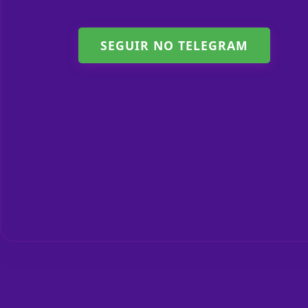
SEGUIR NO TELEGRAM