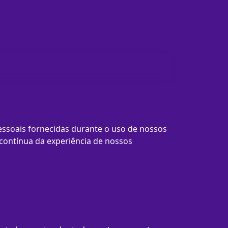
essoais fornecidas durante o uso de nossos
 contínua da experiência de nossos