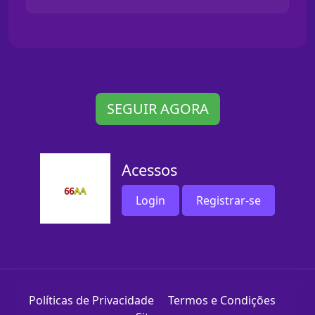
SEGUIR AGORA
Acessos
Login
Registrar-se
Políticas de Privacidade
Termos e Condições