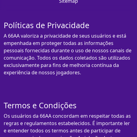
Sitemap
Políticas de Privacidade
A 66AA valoriza a privacidade de seus usuários e está
empenhada em proteger todas as informações
pessoais fornecidas durante o uso de nossos canais de
comunicação. Todos os dados coletados são utilizados
exclusivamente para fins de melhoria contínua da
experiência de nossos jogadores.
Termos e Condições
Os usuários da 66AA concordam em respeitar todas as
regras e regulamentos estabelecidos. É importante ler
e entender todos os termos antes de participar de