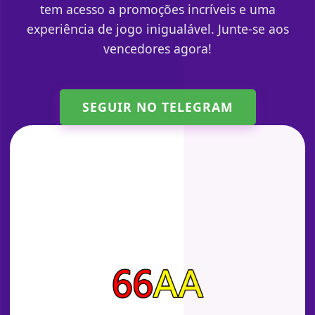
tem acesso a promoções incríveis e uma
experiência de jogo inigualável. Junte-se aos
vencedores agora!
SEGUIR NO TELEGRAM