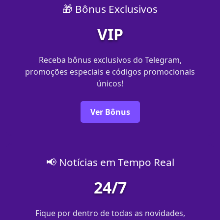
🎁 Bônus Exclusivos
VIP
Receba bônus exclusivos do Telegram,
promoções especiais e códigos promocionais
únicos!
Ver Bônus
📢 Notícias em Tempo Real
24/7
Fique por dentro de todas as novidades,