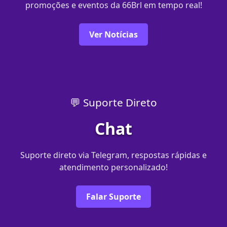
promoções e eventos da 66Brl em tempo real!
Ver Notícias
💬 Suporte Direto
Chat
Suporte direto via Telegram, respostas rápidas e
atendimento personalizado!
Falar Suporte