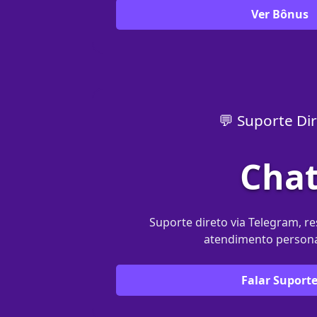
Ver Bônus
💬 Suporte Di
Cha
Suporte direto via Telegram, r
atendimento persona
Falar Suport