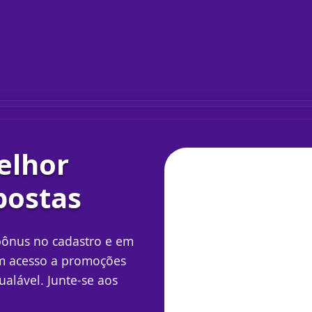
elhor
postas
bônus no cadastro e em
em acesso a promoções
ualável. Junte-se aos