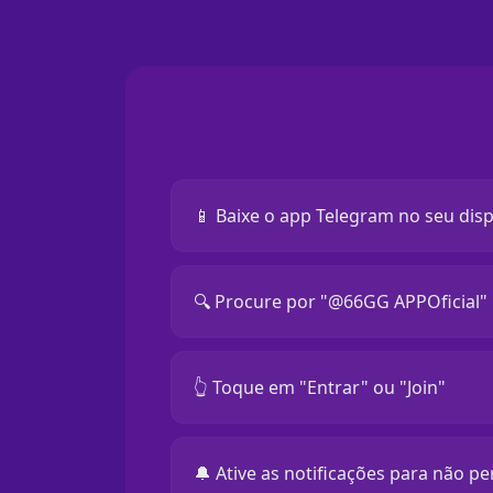
📱 Baixe o app Telegram no seu disp
🔍 Procure por "@66GG APPOficial"
👆 Toque em "Entrar" ou "Join"
🔔 Ative as notificações para não p