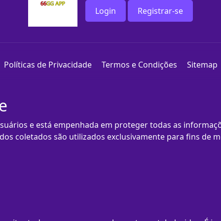
Login
Registrar-se
Políticas de Privacidade
Termos e Condições
Sitemap
de
 usuários e está empenhada em proteger todas as informaçõ
os coletados são utilizados exclusivamente para fins de m