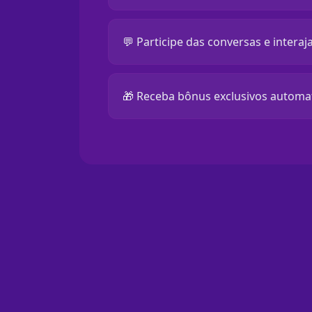
💬 Participe das conversas e interaj
🎁 Receba bônus exclusivos autom