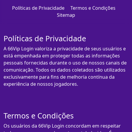
Políticas de Privacidade
Termos e Condições
Sitemap
Políticas de Privacidade
A 66Vip Login valoriza a privacidade de seus usuários e
está empenhada em proteger todas as informações
pessoais fornecidas durante o uso de nossos canais de
comunicação. Todos os dados coletados são utilizados
exclusivamente para fins de melhoria contínua da
experiência de nossos jogadores.
Termos e Condições
Os usuários da 66Vip Login concordam em respeitar