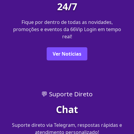
24/7
Fique por dentro de todas as novidades,
promoções e eventos da 66Vip Login em tempo
real!
Ver Notícias
💬 Suporte Direto
Chat
Suporte direto via Telegram, respostas rápidas e
atendimento personalizado!