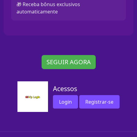
🎁 Receba bônus exclusivos
automaticamente
SEGUIR AGORA
Acessos
Login
Registrar-se