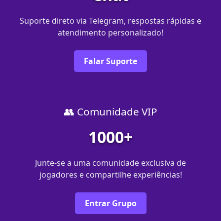
Suporte direto via Telegram, respostas rápidas e
atendimento personalizado!
Falar Suporte
👥 Comunidade VIP
1000+
Junte-se a uma comunidade exclusiva de
jogadores e compartilhe experiências!
Entrar Grupo