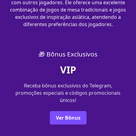
com outros jogadores. Ele oferece uma excelente
combinação de jogos de mesa tradicionais e jogos
exclusivos de inspiração asiática, atendendo a
diferentes preferências dos jogadores.
🎁 Bônus Exclusivos
VIP
Receba bônus exclusivos do Telegram,
promoções especiais e códigos promocionais
únicos!
Ver Bônus