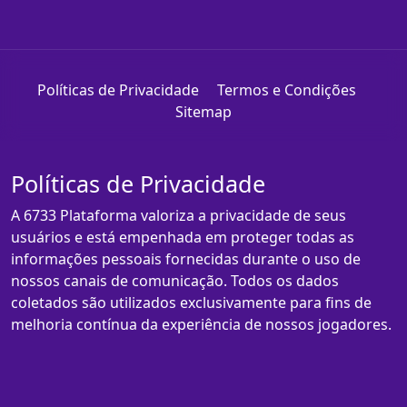
Políticas de Privacidade
Termos e Condições
Sitemap
Políticas de Privacidade
A 6733 Plataforma valoriza a privacidade de seus
usuários e está empenhada em proteger todas as
informações pessoais fornecidas durante o uso de
nossos canais de comunicação. Todos os dados
coletados são utilizados exclusivamente para fins de
melhoria contínua da experiência de nossos jogadores.