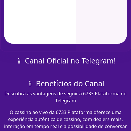
📱 Canal Oficial no Telegram!
📱 Benefícios do Canal
Descubra as vantagens de seguir a 6733 Plataforma no
Telegram
O cassino ao vivo da 6733 Plataforma oferece uma
experiência autêntica de cassino, com dealers reais,
interação em tempo real e a possibilidade de conversar