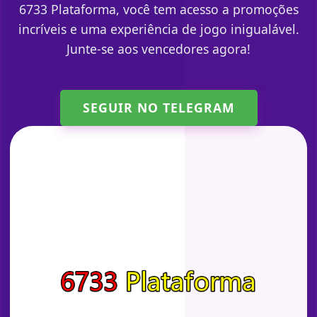
6733 Plataforma, você tem acesso a promoções
incríveis e uma experiência de jogo inigualável.
Junte-se aos vencedores agora!
SEGUIR NO TELEGRAM