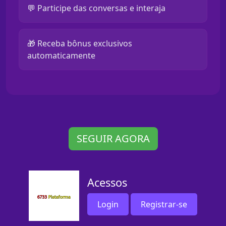
💬 Participe das conversas e interaja
🎁 Receba bônus exclusivos
automaticamente
SEGUIR AGORA
Acessos
Login
Registrar-se