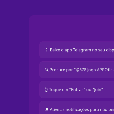
📱 Baixe o app Telegram no seu disp
🔍 Procure por "@678 Jogo APPOfici
👆 Toque em "Entrar" ou "Join"
🔔 Ative as notificações para não p