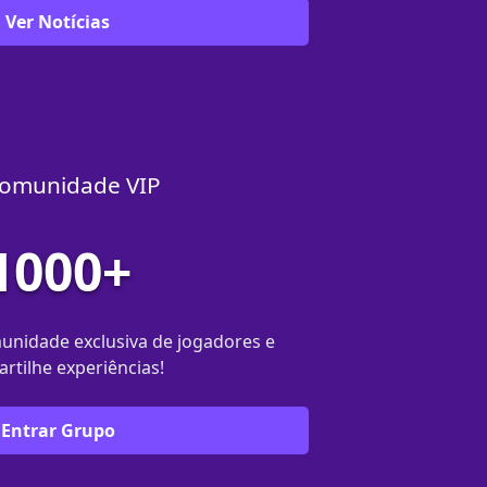
Ver Notícias
Comunidade VIP
1000+
unidade exclusiva de jogadores e
rtilhe experiências!
Entrar Grupo