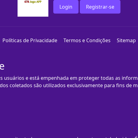
Login
Registrar-se
Políticas de Privacidade
Termos e Condições
Sitemap
de
eus usuários e está empenhada em proteger todas as infor
os coletados são utilizados exclusivamente para fins de m