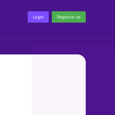
Login
Registrar-se