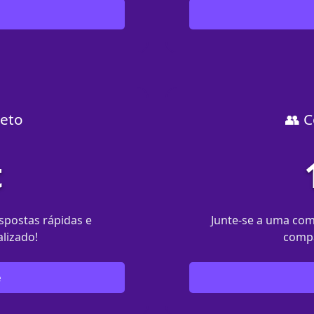
reto
👥 
t
espostas rápidas e
Junte-se a uma com
lizado!
compa
e