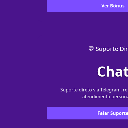
Ver Bônus
💬 Suporte Di
Cha
Suporte direto via Telegram, r
atendimento persona
Falar Suport