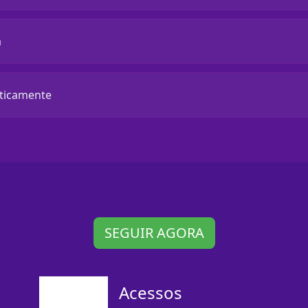
a
aticamente
SEGUIR AGORA
Acessos