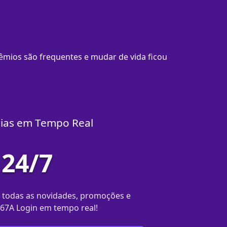
rêmios são frequentes e mudar de vida ficou
cias em Tempo Real
24/7
e todas as novidades, promoções e
 67A Login em tempo real!