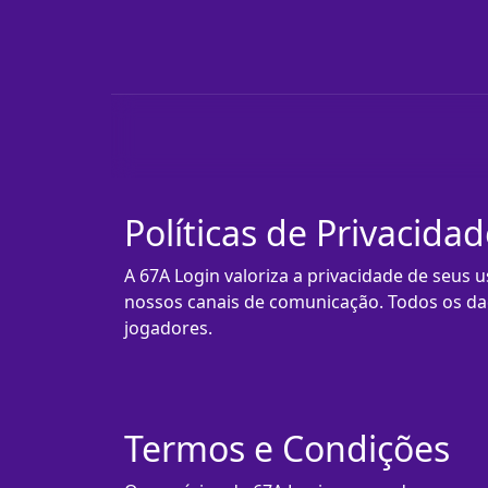
Políticas de Privacida
A 67A Login valoriza a privacidade de seus
nossos canais de comunicação. Todos os dad
jogadores.
Termos e Condições