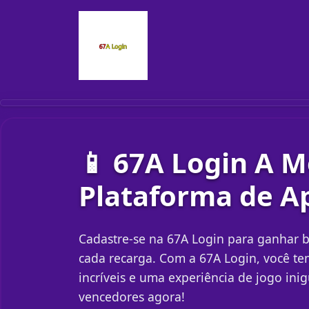
📱 67A Login A M
Plataforma de A
Cadastre-se na 67A Login para ganhar 
cada recarga. Com a 67A Login, você t
incríveis e uma experiência de jogo inig
vencedores agora!