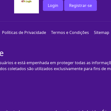
Login
Registrar-se
Políticas de Privacidade
Termos e Condições
Sitemap
de
 usuários e está empenhada em proteger todas as informaçõ
os coletados são utilizados exclusivamente para fins de m