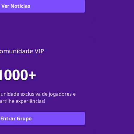
Ver Notícias
Comunidade VIP
1000+
unidade exclusiva de jogadores e
rtilhe experiências!
Entrar Grupo