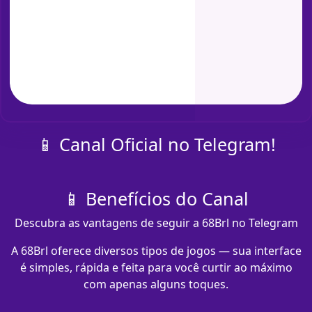
📱 Canal Oficial no Telegram!
📱 Benefícios do Canal
Descubra as vantagens de seguir a 68Brl no Telegram
A 68Brl oferece diversos tipos de jogos — sua interface
é simples, rápida e feita para você curtir ao máximo
com apenas alguns toques.