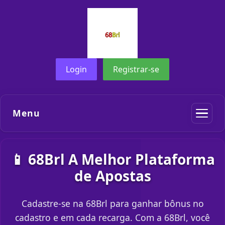
Login
Registrar-se
Menu
📱 68Brl A Melhor Plataforma
de Apostas
Cadastre-se na 68Brl para ganhar bônus no
cadastro e em cada recarga. Com a 68Brl, você