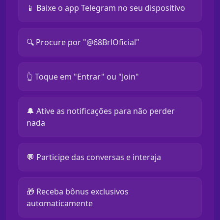
📱 Baixe o app Telegram no seu dispositivo
🔍 Procure por "@68BrlOficial"
👆 Toque em "Entrar" ou "Join"
🔔 Ative as notificações para não perder
nada
💬 Participe das conversas e interaja
🎁 Receba bônus exclusivos
automaticamente