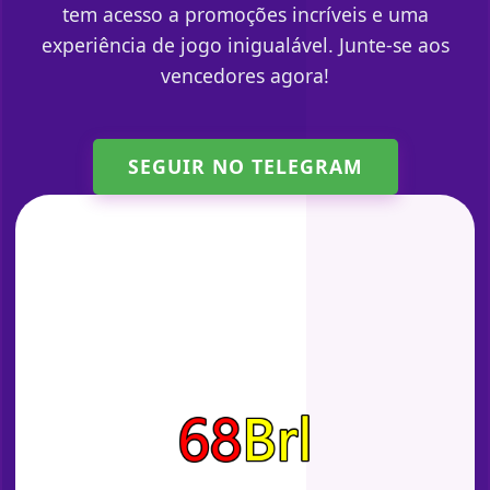
tem acesso a promoções incríveis e uma
experiência de jogo inigualável. Junte-se aos
vencedores agora!
SEGUIR NO TELEGRAM