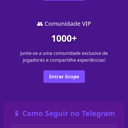
👥 Comunidade VIP
1000+
Junte-se a uma comunidade exclusiva de
jogadores e compartilhe experiências!
Entrar Grupo
📱 Como Seguir no Telegram