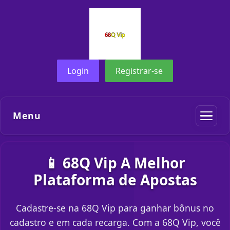
Login
Registrar-se
Menu
📱 68Q Vip A Melhor
Plataforma de Apostas
Cadastre-se na 68Q Vip para ganhar bônus no
cadastro e em cada recarga. Com a 68Q Vip, você