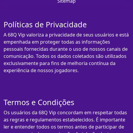
Sitemap
Políticas de Privacidade
A 68Q Vip valoriza a privacidade de seus usuários e está
empenhada em proteger todas as informações
pessoais fornecidas durante o uso de nossos canais de
comunicação. Todos os dados coletados são utilizados
exclusivamente para fins de melhoria contínua da
experiência de nossos jogadores.
Termos e Condições
Os usuários da 68Q Vip concordam em respeitar todas
as regras e regulamentos estabelecidos. É importante
ler e entender todos os termos antes de participar de