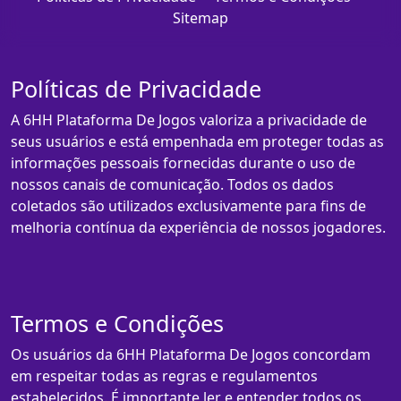
Sitemap
Políticas de Privacidade
A 6HH Plataforma De Jogos valoriza a privacidade de
seus usuários e está empenhada em proteger todas as
informações pessoais fornecidas durante o uso de
nossos canais de comunicação. Todos os dados
coletados são utilizados exclusivamente para fins de
melhoria contínua da experiência de nossos jogadores.
Termos e Condições
Os usuários da 6HH Plataforma De Jogos concordam
em respeitar todas as regras e regulamentos
estabelecidos. É importante ler e entender todos os