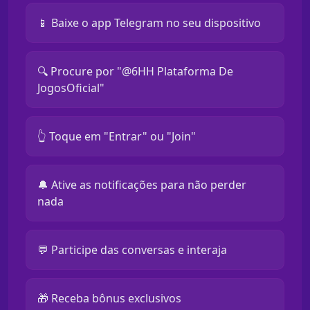
📱 Baixe o app Telegram no seu dispositivo
🔍 Procure por "@6HH Plataforma De
JogosOficial"
👆 Toque em "Entrar" ou "Join"
🔔 Ative as notificações para não perder
nada
💬 Participe das conversas e interaja
🎁 Receba bônus exclusivos