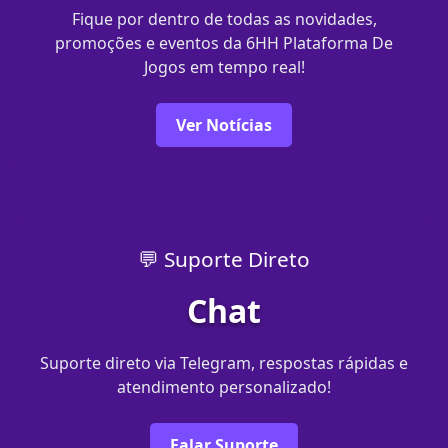
Fique por dentro de todas as novidades,
promoções e eventos da 6HH Plataforma De
Jogos em tempo real!
Ver Notícias
💬 Suporte Direto
Chat
Suporte direto via Telegram, respostas rápidas e
atendimento personalizado!
Falar Suporte