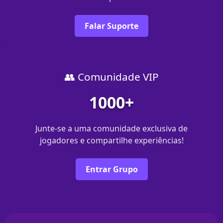
Falar Suporte
👥 Comunidade VIP
1000+
Junte-se a uma comunidade exclusiva de
jogadores e compartilhe experiências!
Entrar Grupo