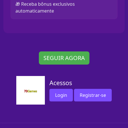
🎁 Receba bônus exclusivos
automaticamente
SEGUIR AGORA
Acessos
Login
Registrar-se